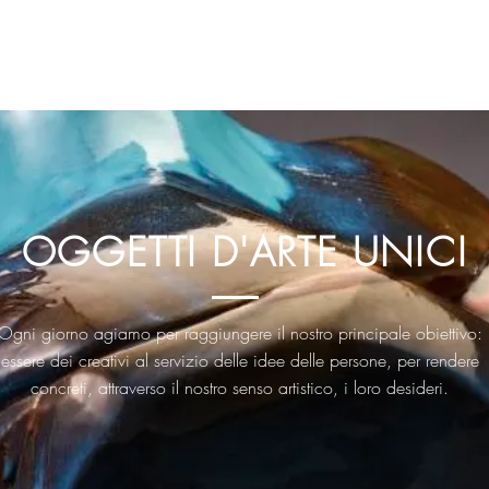
CHI SIAMO
COLLEZIONI
SHOP
NEWS
CONTATTI
OGGETTI D'ARTE UNICI
Ogni giorno agiamo per raggiungere il nostro principale obiettivo:
essere dei creativi al servizio delle idee delle persone, per rendere
concreti, attraverso il nostro senso artistico, i loro desideri.