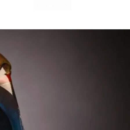
EUR (€)