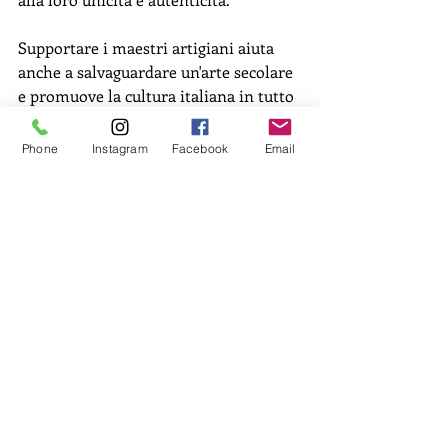
Supportare i maestri artigiani aiuta 
anche a salvaguardare un'arte secolare 
e promuove la cultura italiana in tutto 
il mondo.
Phone
Instagram
Facebook
Email
In un'epoca dominata dalla 
produzione di massa, scegliere pezzi 
unici fatti a mano è una dichiarazione 
di gusto e consapevolezza — un modo 
per portare bellezza autentica e senza 
tempo nelle nostre case.
In questo viaggio attraverso tradizione 
e innovazione, abbiamo visto come 
l'arte ceramica siciliana sia un mondo 
ricco di significato e fascino. 
I maestri 
ceramisti siciliani
 continuano a 