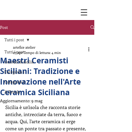
Post
Tutti i post
artefice atelier
Tutti i post
27 apr
Tempo di lettura: 4 min
Maestri Ceramisti
ricordo di sicilia
Siciliani: Tradizione e
Categoria 1
Innovazione nell'Arte
Categoria 2
Ceramica Siciliana
A Tavola
Aggiornamento:
9 mag
Sicilia è un'isola che racconta storie 
antiche, intrecciate da terra, fuoco e 
acqua. Qui, l'arte ceramica si erge 
come un ponte tra passato e presente, 