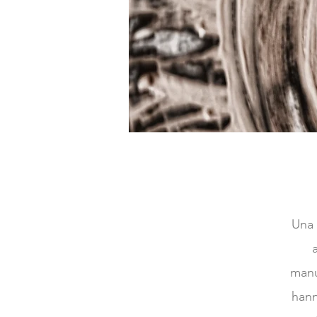
Una 
manu
hann