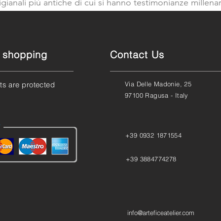
igianali più antiche di cui si hanno testimonianze millenar
e shopping
Contact Us
ts are protected
Via Delle Madonie, 25
97100 Ragusa - Italy
+39 0932 1871554
+39 3884774278
info@arteficeatelier.com