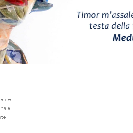
mente
anale
nte