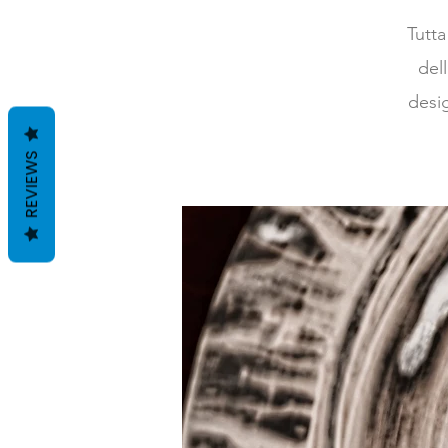
Tutta
del
desi
REVIEWS