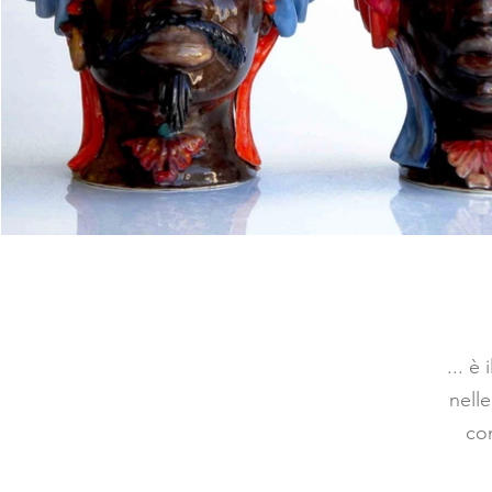
... è
nell
co