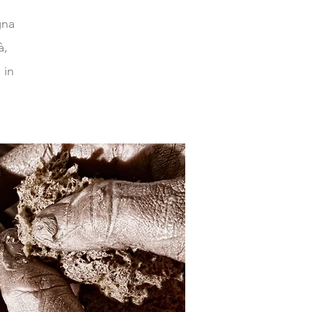
gna
à,
 in