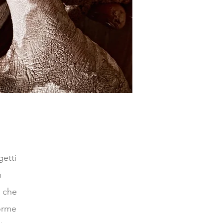
etti
n
i che
forme