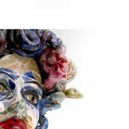
EUR (€)