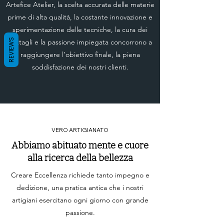
Artefice Atelier, la scelta accurata delle materie
bellezza di quella pianta però
prime di alta qualità, la costante innovazione e
risvegliò l’invidia degli altri
sperimentazione delle tecniche, la cura dei
abitanti del quartiere che
REVIEWS
dettagli e la passione impiegata concorrono a
quindi si fecero costruire
raggiungere l’obiettivo finale, la piena
dagli artigiani dei vasi di
soddisfazione dei nostri clienti.
terracotta a forma di testa di
moro.
VERO ARTIGIANATO
Abbiamo abituato mente e cuore
alla ricerca della bellezza
Creare Eccellenza richiede tanto impegno e
dedizione, una pratica antica che i nostri
artigiani esercitano ogni giorno con grande
passione.