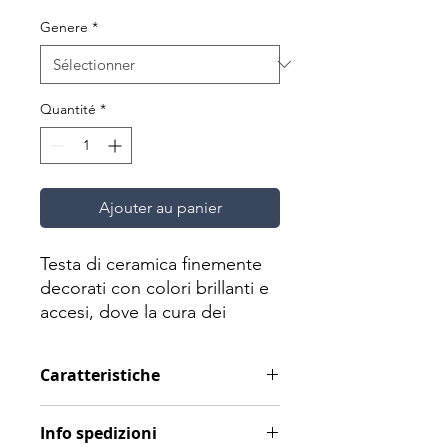
Genere
*
Quantité
*
Ajouter au panier
Testa di ceramica finemente
decorati con colori brillanti e
accesi, dove la cura dei
dettagli pittorici e la qualità
della ceramica adoperata,
Caratteristiche
contribuiscono al valore di
quest'opera rendendola
Materiale: Ceramica
unica ed esclusiva.
Info spedizioni
Dimensioni: H 45 cm / L 20 cm / P