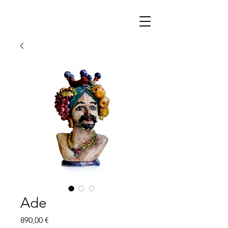
Ade
Prix
890,00 €