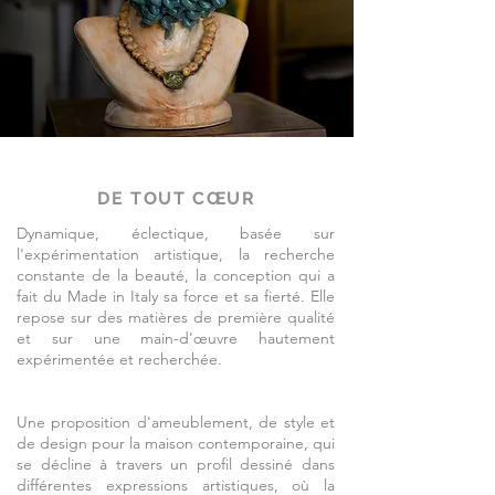
DE TOUT CŒUR
Dynamique, éclectique, basée sur
l'expérimentation artistique, la recherche
constante de la beauté, la conception qui a
fait du Made in Italy sa force et sa fierté. Elle
repose sur des matières de première qualité
et sur une main-d'œuvre hautement
expérimentée et recherchée.
Une proposition d'ameublement, de style et
de design pour la maison contemporaine, qui
se décline à travers un profil dessiné dans
différentes expressions artistiques, où la