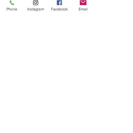
FREETIME MAGAZINE
Phone
Instagram
Facebook
Email
DÉCOUVRIR LES COLLECTIONS
Artefice Atelier
Gloria Di Modica
MAÎTRE ARTISAN