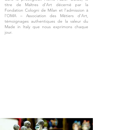
titre de Maîtres d’Art décerné par la
Fondation Cologni de Milan et l’admission à
l’OMA – Association des Métiers d’Art,
témoignages authentiques de la valeur du
Made in Italy que nous exprimons chaque
jour.