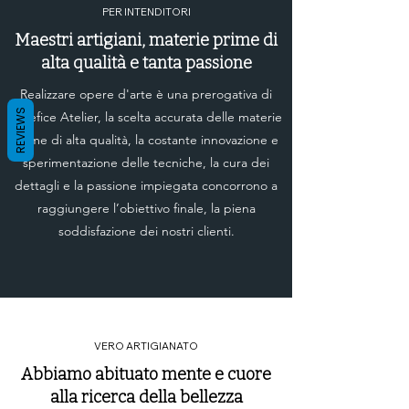
PER INTENDITORI
Maestri artigiani, materie prime di
alta qualità e tanta passione
Realizzare opere d'arte è una prerogativa di
REVIEWS
Artefice Atelier, la scelta accurata delle materie
prime di alta qualità, la costante innovazione e
sperimentazione delle tecniche, la cura dei
dettagli e la passione impiegata concorrono a
raggiungere l’obiettivo finale, la piena
soddisfazione dei nostri clienti.
VERO ARTIGIANATO
Abbiamo abituato mente e cuore
alla ricerca della bellezza