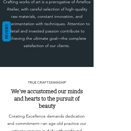
Crafting works of art is a prerogative of Artefice
Atelier, with careful selection of high-quality
raw materials, constant innovation, and
experimentation with techniques. Attention to
REVIEWS
detail and invested passion contribute to
achieving the ultimate goal—the complete
satisfaction of our clients.
TRUE CRAFTSMANSHIP
We've accustomed our minds
and hearts to the pursuit of
beauty
Creating Excellence demands dedication
and commitment—an age-old practice our
artisans engage in daily with profound