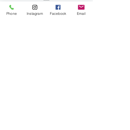
MADE IN ITALY
Phone
Instagram
Facebook
Email
Un'icona dell'eccellenza nell'arte della
ceramica italiana. Oltre 15 anni di esperienza
nel settore, Artefice Atelier gode di
prestigiosi riconoscimenti internazionali tra
cui Homo Faber Guide.
Acquisti on line sicuri