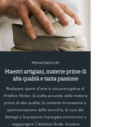
Affinché si possa procedere con
l’ordine è necessario che il
pagamento attraverso bonifico
bancario pervenga ad Artefice
Atelier entro e non oltre 5 giorni
lavorativi. I prodotti saranno preparati
per la spedizione non appena il
pagamento sarà andato a buon fine.
PER INTENDITORI
Maestri artigiani, materie prime di
alta qualità e tanta passione
Realizzare opere d'arte è una prerogativa di
Artefice Atelier, la scelta accurata delle materie
prime di alta qualità, la costante innovazione e
sperimentazione delle tecniche, la cura dei
dettagli e la passione impiegata concorrono a
raggiungere l’obiettivo finale, la piena