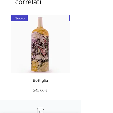
correlati
Nuovo
Nuovo
Bottiglia
Prezzo
245,00 €