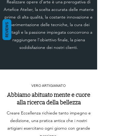
Realizzare opere d'arte è una prerogativa di
Artefice Atelier, la scelta accurata delle materie
prime di alta qualità, la costante innovazione e
REVIEWS
sperimentazione delle tecniche, la cura dei
dettagli e la passione impiegata concorrono a
raggiungere l’obiettivo finale, la piena
soddisfazione dei nostri clienti.
VERO ARTIGIANATO
Abbiamo abituato mente e cuore
alla ricerca della bellezza
Creare Eccellenza richiede tanto impegno e
dedizione, una pratica antica che i nostri
artigiani esercitano ogni giorno con grande
passione.