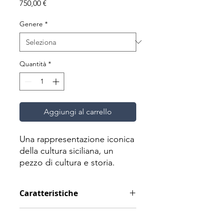
Prezzo
750,00 €
Genere
*
Quantità
*
Aggiungi al carrello
Una rappresentazione iconica
della cultura siciliana, un
pezzo di cultura e storia.
Originariamente introdotta
Caratteristiche
durante l'occupazione araba
nell'VIII secolo, la testa di
Materiale: Ceramica