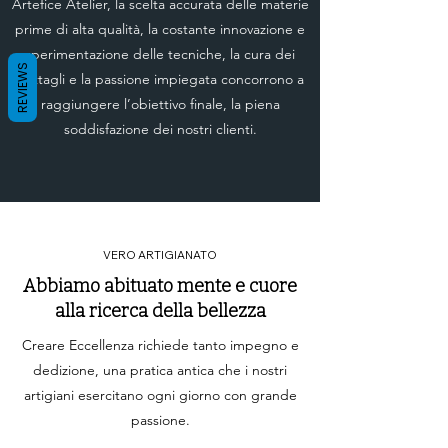
Artefice Atelier, la scelta accurata delle materie
bellezza di quella pianta però
prime di alta qualità, la costante innovazione e
risvegliò l’invidia degli altri
sperimentazione delle tecniche, la cura dei
abitanti del quartiere che
REVIEWS
dettagli e la passione impiegata concorrono a
quindi si fecero costruire
raggiungere l’obiettivo finale, la piena
dagli artigiani dei vasi di
soddisfazione dei nostri clienti.
terracotta a forma di testa di
moro.
VERO ARTIGIANATO
Abbiamo abituato mente e cuore
alla ricerca della bellezza
Creare Eccellenza richiede tanto impegno e
dedizione, una pratica antica che i nostri
artigiani esercitano ogni giorno con grande
passione.