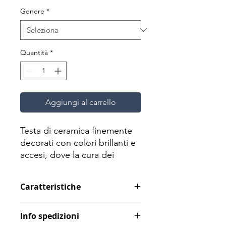
Genere
*
Quantità
*
Aggiungi al carrello
Testa di ceramica finemente
decorati con colori brillanti e
accesi, dove la cura dei
dettagli pittorici e la qualità
della ceramica adoperata,
Caratteristiche
contribuiscono al valore di
quest'opera rendendola
Materiale: Ceramica
unica ed esclusiva.
Info spedizioni
Dimensioni: H 35 cm / L 20 cm / P