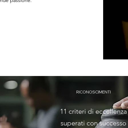
ande passione.
RICONOSCIMENTI
11 criteri di eccellenza
superati con successo