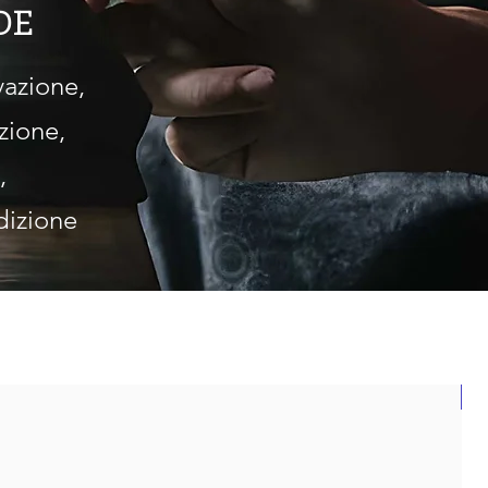
DE
vazione,
zione,
,
dizione
N