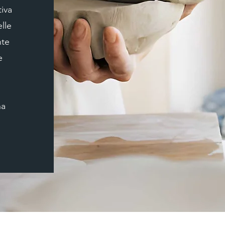
iva
elle
nte
e
na