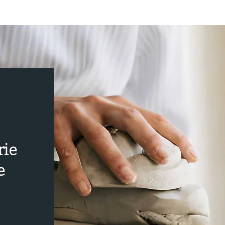
rie
e