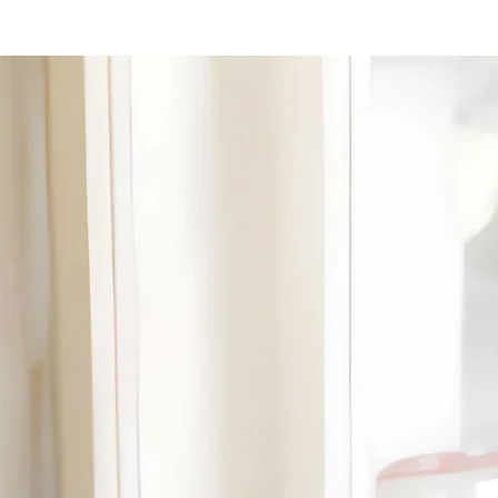
quartiere che quindi si fecero
costruire dagli artigiani dei vasi di
terracotta a forma di testa di moro.