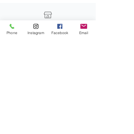
MADE IN ITALY
Phone
Instagram
Facebook
Email
Un'icona dell'eccellenza nell'arte della
ceramica italiana. Oltre 15 anni di esperienza
nel settore, Artefice Atelier gode di
prestigiosi riconoscimenti internazionali tra
cui Homo Faber Guide.