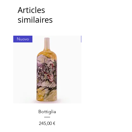
Articles
similaires
Nuovo
Nuovo
Bottiglia
Prix
245,00 €