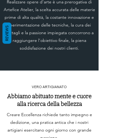
Realizzare opere d'arte è una prerogativa di
Artefice Atelier, la scelta accurata delle materie
prime di alta qualità, la costante innovazione e
sperimentazione delle tecniche, la cura dei
REVIEWS
dettagli e la passione impiegata concorrono a
raggiungere l’obiettivo finale, la piena
soddisfazione dei nostri clienti.
VERO ARTIGIANATO
Abbiamo abituato mente e cuore
alla ricerca della bellezza
Creare Eccellenza richiede tanto impegno e
dedizione, una pratica antica che i nostri
artigiani esercitano ogni giorno con grande
passione.