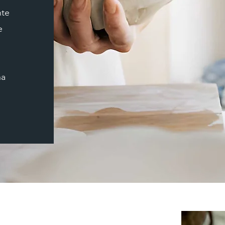
nte
e
na