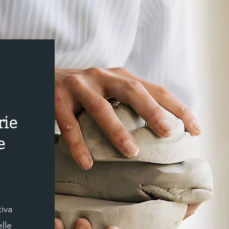
rie
e
iva
elle