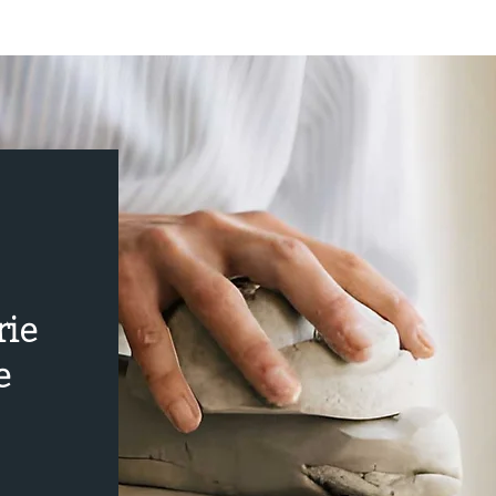
rie
e