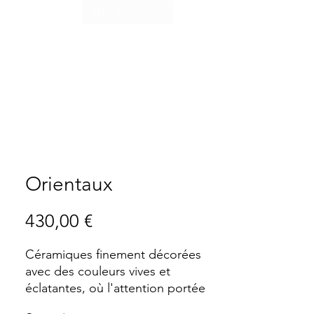
EUR (€)
us
Orientaux
Prix
430,00 €
Céramiques finement décorées
avec des couleurs vives et
éclatantes, où l'attention portée
aux détails picturaux et la qualité