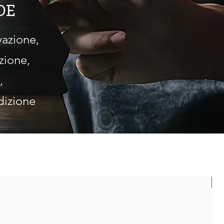
DE
vazione,
zione,
,
dizione
N