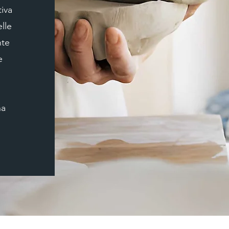
iva
elle
nte
e
na