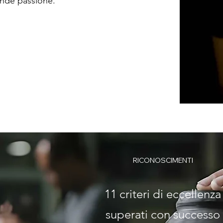
ande passione.
RICONOSCIMENTI
11 criteri di eccellenza
superati con successo