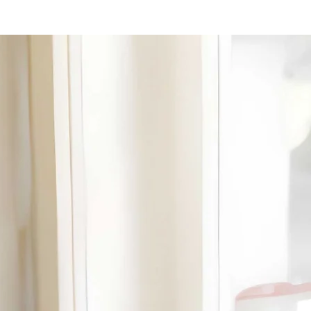
plante suscita l'envie des autres
habitants du quartier, qui firent
construire par des artisans des
vases en terre cuite en forme de
tête de Maure.